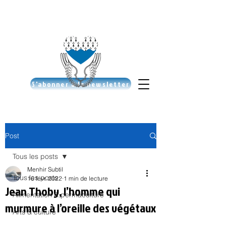
S'abonner à la newsletter
Post
Tous les posts
Menhir Subtil
Tous les posts
16 févr. 2022
1 min de lecture
Jean Thoby, l’homme qui
Alimentation & permaculture
murmure à l’oreille des végétaux
Arts & culture