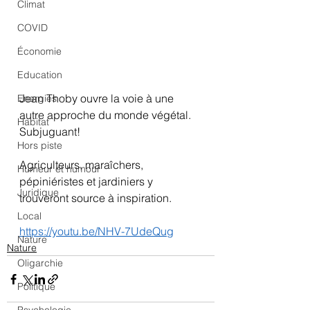
Climat
COVID
Économie
Education
Jean Thoby ouvre la voie à une 
Energies
autre approche du monde végétal. 
Habitat
Subjuguant!
Hors piste
Agriculteurs, maraîchers, 
Humeur et humour
pépiniéristes et jardiniers y 
Juridique
trouveront source à inspiration.
Local
https://youtu.be/NHV-7UdeQug
Nature
Nature
Oligarchie
Politique