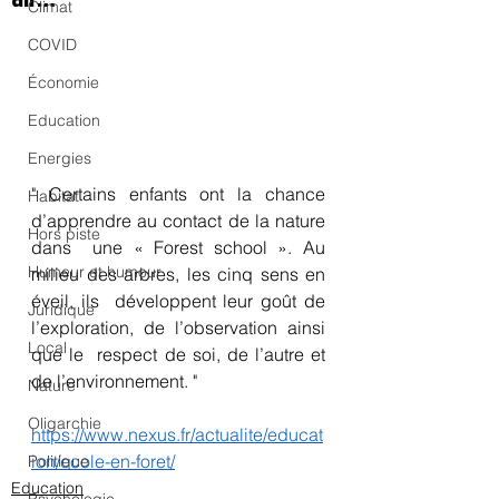
Climat
COVID
Économie
Education
Energies
" Certains enfants ont la chance 
Habitat
d’apprendre au contact de la nature 
Hors piste
dans  une « Forest school ». Au 
Humeur et humour
milieu des arbres, les cinq sens en 
éveil, ils  développent leur goût de 
Juridique
l’exploration, de l’observation ainsi 
Local
que le  respect de soi, de l’autre et 
de l’environnement. "
Nature
Oligarchie
https://www.nexus.fr/actualite/educat
ion/ecole-en-foret/
Politique
Education