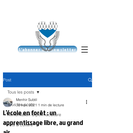
S'abonner à la newsletter
Post
Tous les posts
Menhir Subtil
Tous les posts
30 nov. 2021
1 min de lecture
L’école en forêt : un
Alimentation & permaculture
apprentissage libre, au grand
Arts & culture
air…