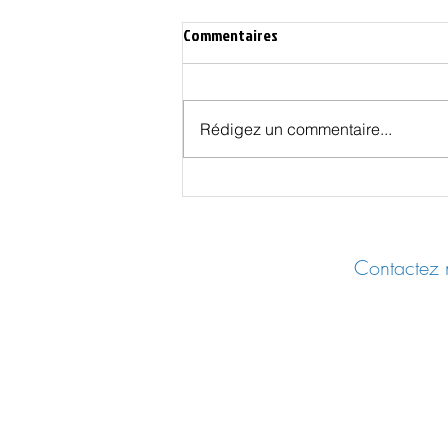
Commentaires
Rédigez un commentaire...
L’alarmisme autour du
réchauffement climatique
Contactez n