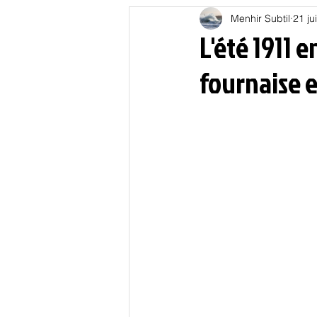
Menhir Subtil
21 ju
Education
Energies
L'été 1911 
fournaise 
Nature
Oligarchie
P
Spiritualités
Low tech