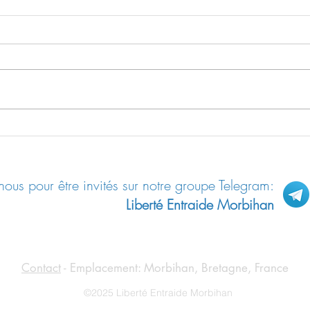
D’éminents climatologues
La ré
falsifient les données
de l’
scientifiques
ous pour être invités sur notre groupe Telegram:
Liberté Entraide Morbihan
Contact
- Emplacement: Morbihan, Bretagne, France
©2025 Liberté Entraide Morbihan