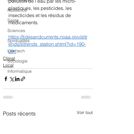
Psychologie
pollution de l’eau par les micro-
plastiques, les pesticides, les 
Résilience
insecticides et les résidus de 
Santé
médicaments.
Sciences
https://tidesandcurrents.noaa.gov/sltr
Spiritualités
ends/sltrends_station.shtml?id=190-
Low tech
091
Climat
Sociologie
Local
Informatique
Voir tout
Posts récents