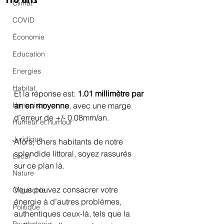
Climat
COVID
Économie
Education
Energies
Habitat
Et la réponse est: 
1.01 millimètre par 
Hors piste
an en moyenne
, avec une marge 
d’erreur de +/- 0.08mm/an.
Humeur et humour
Juridique
Alors, chers habitants de notre 
splendide littoral, soyez rassurés 
Local
sur ce plan là.
Nature
Vous pouvez consacrer votre 
Oligarchie
énergie à d’autres problèmes, 
Politique
authentiques ceux-là, tels que la 