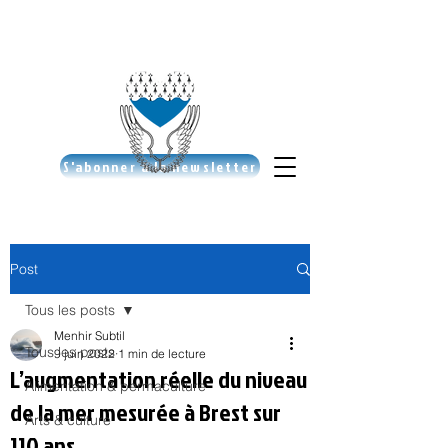
S'abonner à la newsletter
Post
Tous les posts
Menhir Subtil
Tous les posts
9 juin 2022
1 min de lecture
L’augmentation réelle du niveau
Alimentation & permaculture
de la mer mesurée à Brest sur
Arts & culture
110 ans