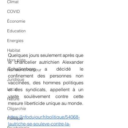
Climat
COVID
Économie
Education
Energies
Habitat
Quelques jours seulement après que 
Hors piste
le chancelier autrichien Alexander 
Schallenberg a décidé le 
Humeur et humour
confinement des personnes non 
Juridique
vaccinées, des hommes politiques 
Local
et des syndicats, appellent à un 
vaste soulèvement contre cette 
Nature
mesure liberticide unique au monde.
Oligarchie
https://infodujour.fr/politique/54068-
Politique
lautriche-se-souleve-contre-la-