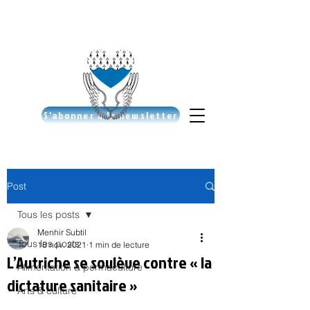
S'abonner à la newsletter
Post
Tous les posts
Menhir Subtil
Tous les posts
18 nov. 2021
1 min de lecture
L’Autriche se soulève contre « la
Alimentation & permaculture
dictature sanitaire »
Arts & culture