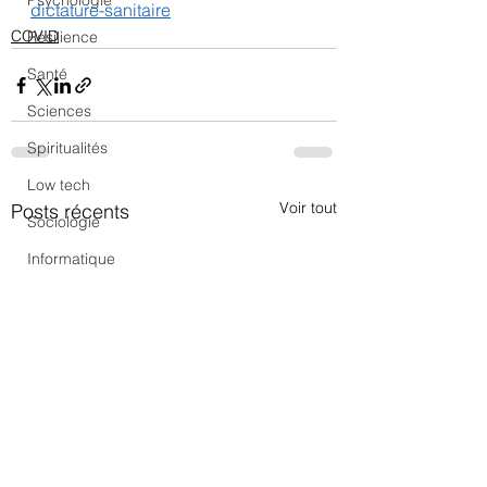
Psychologie
dictature-sanitaire
COVID
Résilience
Santé
Sciences
Spiritualités
Low tech
Voir tout
Posts récents
Sociologie
Informatique