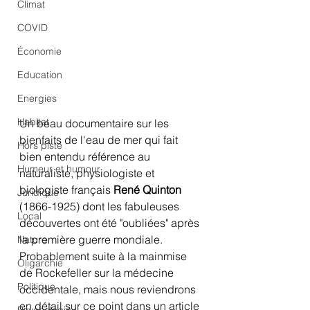
Climat
COVID
Économie
Education
Energies
Habitat
Un beau documentaire sur les 
bienfaits de l'eau de mer qui fait 
Hors piste
bien entendu référence au 
Humeur et humour
naturaliste, physiologiste et 
biologiste français 
René Quinton
Juridique
(1866-1925) dont les fabuleuses 
Local
découvertes ont été "oubliées" après 
la première guerre mondiale. 
Nature
Probablement suite à la mainmise 
Oligarchie
de Rockefeller sur la médecine 
Politique
occidentale, mais nous reviendrons 
en détail sur ce point dans un article 