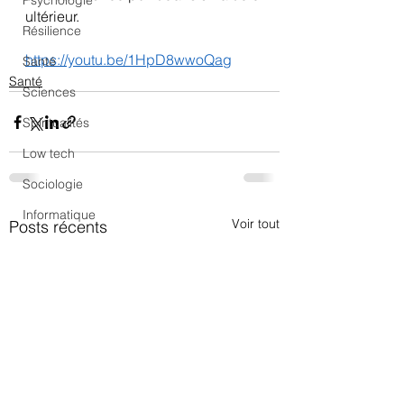
Psychologie
ultérieur.
Résilience
https://youtu.be/1HpD8wwoQag
Santé
Santé
Sciences
Spiritualités
Low tech
Sociologie
Informatique
Voir tout
Posts récents