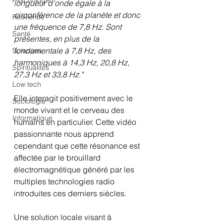
Psychologie
longueur d'onde égale à la 
circonférence de la planète et donc 
Résilience
une fréquence de 7,8 Hz. Sont 
Santé
présentes, en plus de la 
fondamentale à 7,8 Hz, des 
Sciences
harmoniques à 14,3 Hz, 20,8 Hz, 
Spiritualités
27,3 Hz et 33,8 Hz."
Low tech
Elle interagit positivement avec le 
Sociologie
monde vivant et le cerveau des 
Informatique
humains en particulier. Cette vidéo 
passionnante nous apprend 
cependant que cette résonance est 
affectée par le brouillard 
électromagnétique généré par les 
multiples technologies radio 
introduites ces derniers siècles.
Une solution locale visant à 