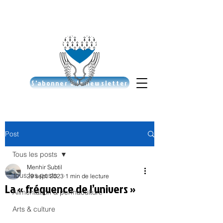
S'abonner à la newsletter
Post
Tous les posts
Menhir Subtil
Tous les posts
29 sept. 2023
1 min de lecture
La « fréquence de l’univers »
Alimentation & permaculture
Arts & culture