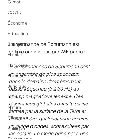
Climat
COVID
Économie
Education
La résonance de Schumann est 
Energies
définie comme suit par Wikipedia :
Habitat
Hors piste
" Les résonances de Schumann sont 
un ensemble de pics spectraux 
Humeur et humour
dans le domaine d'extrêmement 
Juridique
basse fréquence (3 à 30 Hz) du 
champ magnétique terrestre. Ces 
Local
résonances globales dans la cavité 
Nature
formée par la surface de la Terre et 
Oligarchie
l'ionosphère, qui fonctionne comme 
un guide d'ondes, sont excitées par 
Politique
les éclairs. Le mode principal a une 