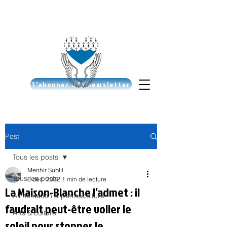
S'abonner à la newsletter
Post
Tous les posts
Menhir Subtil
Tous les posts
6 déc. 2022
1 min de lecture
La Maison-Blanche l’admet : il
Alimentation & permaculture
faudrait peut-être voiler le
Arts & culture
soleil pour stopper le