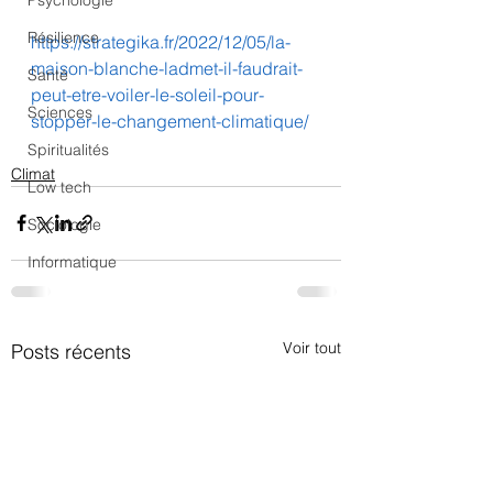
Psychologie
Résilience
https://strategika.fr/2022/12/05/la-
maison-blanche-ladmet-il-faudrait-
Santé
peut-etre-voiler-le-soleil-pour-
Sciences
stopper-le-changement-climatique/
Spiritualités
Climat
Low tech
Sociologie
Informatique
Voir tout
Posts récents