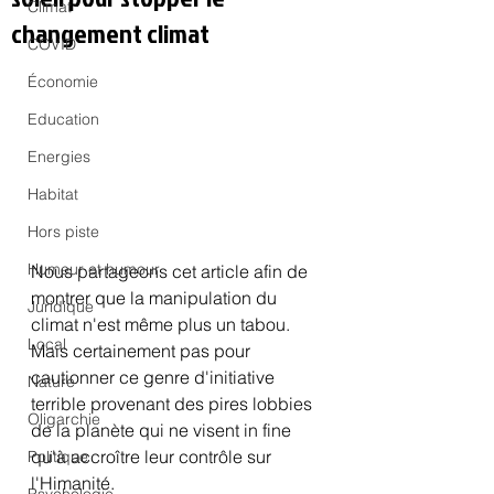
Climat
changement climat
COVID
Économie
Education
Energies
Habitat
Hors piste
Humeur et humour
Nous partageons cet article afin de 
montrer que la manipulation du 
Juridique
climat n'est même plus un tabou. 
Local
Mais certainement pas pour 
cautionner ce genre d'initiative 
Nature
terrible provenant des pires lobbies 
Oligarchie
de la planète qui ne visent in fine 
qu'à accroître leur contrôle sur 
Politique
l'Himanité.