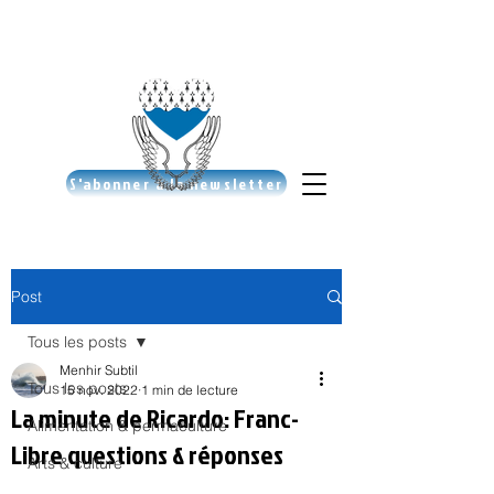
S'abonner à la newsletter
Post
Tous les posts
Menhir Subtil
Tous les posts
15 nov. 2022
1 min de lecture
La minute de Ricardo: Franc-
Alimentation & permaculture
Libre questions & réponses
Arts & culture