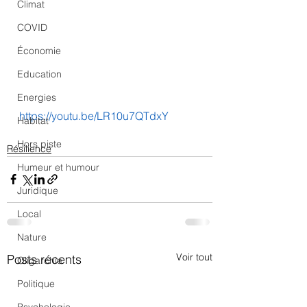
Climat
COVID
Économie
Education
Energies
https://youtu.be/LR10u7QTdxY
Habitat
Hors piste
Résilience
Humeur et humour
Juridique
Local
Nature
Voir tout
Posts récents
Oligarchie
Politique