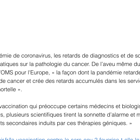
émie de coronavirus, les retards de diagnostics et de so
iques sur la pathologie du cancer. De l’aveu même du
l’OMS pour l'Europe, « la façon dont la pandémie retarde
de cancer et crée des retards accumulés dans les servi
ortelle ».
 vaccination qui préoccupe certains médecins et biologist
, plusieurs scientifiques tirent la sonnette d’alarme et 
ets secondaires induits par ces thérapies géniques. »
r.fr/la-vaccination-contre-le-sars-cov-2-favorise-t-elle-le