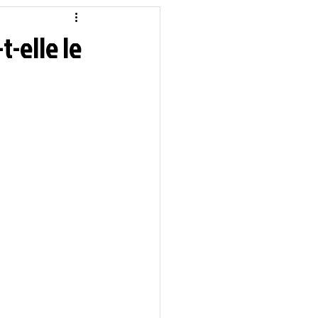
idique
Local
t-elle le
Sciences