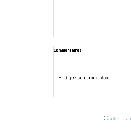
Commentaires
Rédigez un commentaire...
Les Effets Cachés des Vaccins
COVID - UER 2025 Castres
Contactez n