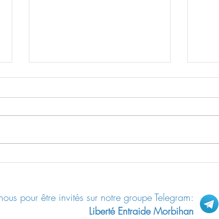
Les m
Résilience / Fiche pratique n°04:
Se protéger des ondes
ous pour être invités sur notre groupe Telegram:
Liberté Entraide Morbihan