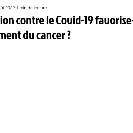
oût 2022
1 min de lecture
Habitat
Hors piste
Humeur et humour
Jur
ion contre le Covid-19 favorise-
ent du cancer ?
olitique
Psychologie
Résilience
Santé
Sociologie
Informatique