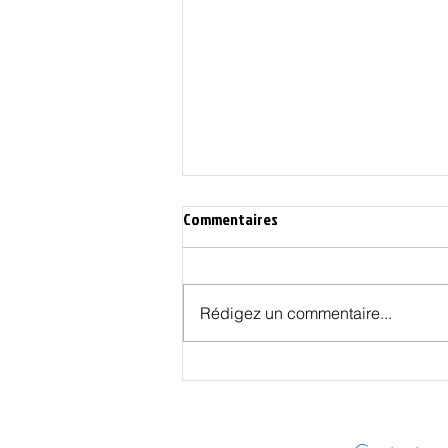
Commentaires
Rédigez un commentaire...
L’Union Européenne du traité de
Lisbonne est bâtie sur un faux