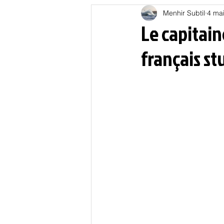
Menhir Subtil
4 ma
Education
Energies
Le capitain
français s
Nature
Oligarchie
P
Spiritualités
Low tech