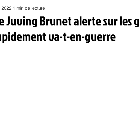
i 2022
1 min de lecture
Habitat
Hors piste
Humeur et humour
Jur
e Juving Brunet alerte sur les
tupidement va-t-en-guerre
olitique
Psychologie
Résilience
Santé
Sociologie
Informatique