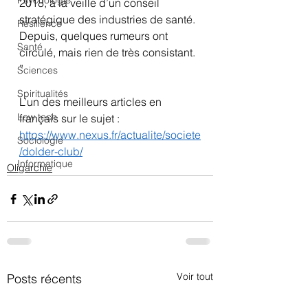
Psychologie
2018, à la veille d’un conseil 
stratégique des industries de santé. 
Résilience
Depuis, quelques rumeurs ont 
Santé
circulé, mais rien de très consistant. 
”
Sciences
Spiritualités
L’un des meilleurs articles en 
Low tech
français sur le sujet :
https://www.nexus.fr/actualite/societe
Sociologie
/dolder-club/
Informatique
Oligarchie
Voir tout
Posts récents