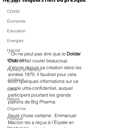
Climat
COVID
Économie
Education
Energies
Habitat
“ On ne peut pas dire que le 
Dolder 
Hors piste
Club
 ait fait couler beaucoup 
d’encre depuis sa création dans les 
Humeur et humour
années 1970. Il faudrait pour cela 
Juridique
avoir quelques informations sur ce 
cercle ultra-confidentiel, auquel 
Local
participent pourtant les grands 
Nature
patrons de Big Pharma.
Oligarchie
Seule chose certaine : Emmanuel 
Politique
Macron les a reçus à l’Élysée en 