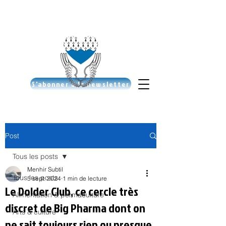
S'abonner à la newsletter
Post
Tous les posts
Menhir Subtil
Tous les posts
5 sept. 2024
1 min de lecture
Le Dolder Club, ce cercle très
Alimentation & permaculture
discret de Big Pharma dont on
Arts & culture
ne sait toujours rien ou presque