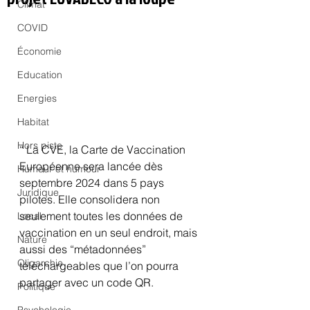
Climat
COVID
Économie
Education
Energies
Habitat
Hors piste
“ La CVE, la Carte de Vaccination 
Européenne sera lancée dès 
Humeur et humour
septembre 2024 dans 5 pays 
Juridique
pilotes. Elle consolidera non 
seulement toutes les données de 
Local
vaccination en un seul endroit, mais 
Nature
aussi des “métadonnées” 
Oligarchie
téléchargeables que l’on pourra 
partager avec un code QR.
Politique