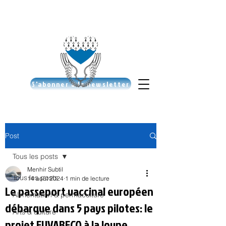
S'abonner à la newsletter
Post
Tous les posts
Menhir Subtil
Tous les posts
14 août 2024
1 min de lecture
Le passeport vaccinal européen
Alimentation & permaculture
débarque dans 5 pays pilotes: le
Arts & culture
projet EUVABECO à la loupe