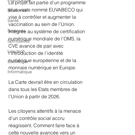
Psychologie
Le projet fait partie d’un programme 
plus vaste nommé EUVABECO qui 
Résilience
vise à contrôler et augmenter la 
Santé
vaccination au sein de l’Union. 
Sciences
Intégrée au système de certification 
numérique mondiale de l’OMS, la 
Spiritualités
CVE avance de pair avec 
Low tech
l’introduction de l’identité 
numérique européenne et de la 
Sociologie
monnaie numérique en Europe.
Informatique
La Carte devrait être en circulation 
dans tous les Etats membres de 
l’Union à partir de 2026.
Les citoyens attentifs à la menace 
d’un contrôle social accru 
réagissent. Comment faire face à 
cette nouvelle avancée vers un 