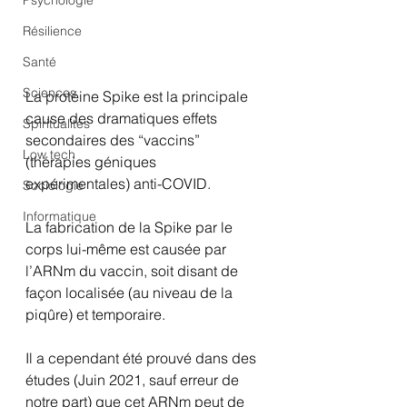
Psychologie
Résilience
Santé
Sciences
La protéine Spike est la principale 
cause des dramatiques effets 
Spiritualités
secondaires des “vaccins” 
Low tech
(thérapies géniques 
expérimentales) anti-COVID.
Sociologie
Informatique
La fabrication de la Spike par le 
corps lui-même est causée par 
l’ARNm du vaccin, soit disant de 
façon localisée (au niveau de la 
piqûre) et temporaire.
Il a cependant été prouvé dans des 
études (Juin 2021, sauf erreur de 
notre part) que cet ARNm peut de 