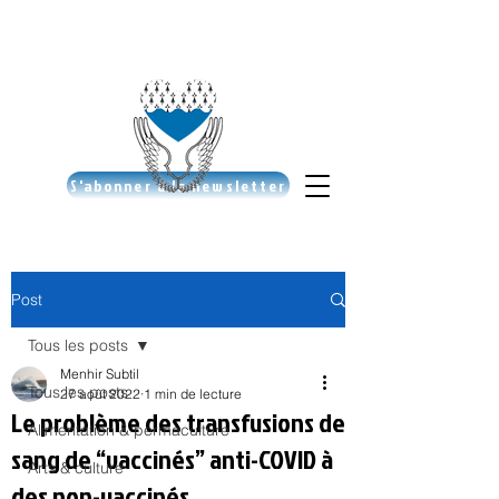
S'abonner à la newsletter
Post
Tous les posts
Menhir Subtil
Tous les posts
27 août 2022
1 min de lecture
Le problème des transfusions de
Alimentation & permaculture
sang de “vaccinés” anti-COVID à
Arts & culture
des non-vaccinés