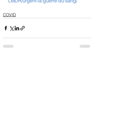
LMDR/urgent-la-guerre-du-sang/
COVID
Voir tout
Posts récents