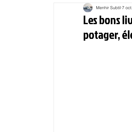
Menhir Subtil
7 oct
Education
Energies
Les bons li
potager, él
Nature
Oligarchie
P
Spiritualités
Low tech