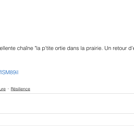
llente chaîne "la p'tite ortie dans la prairie. Un retour d
flSM89iI
ure
Résilience