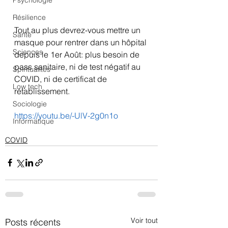
Psychologie
Résilience
Tout au plus devrez-vous mettre un 
Santé
masque pour rentrer dans un hôpital 
Sciences
depuis le 1er Août: plus besoin de 
pass sanitaire, ni de test négatif au 
Spiritualités
COVID, ni de certificat de 
Low tech
rétablissement.
Sociologie
https://youtu.be/-UlV-2g0n1o
Informatique
COVID
Voir tout
Posts récents