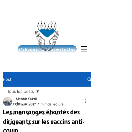
S'abonner à la newsletter
Post
Tous les posts
Menhir Subtil
Tous les posts
30 nov. 2021
1 min de lecture
Les mensonges éhontés des
Alimentation & permaculture
dirigeants sur les vaccins anti-
Arts & culture
COVID