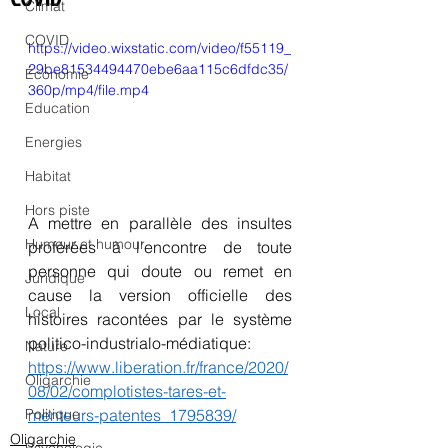
Climat
COVID
https://video.wixstatic.com/video/f55119_
29be81534494470ebe6aa115c6dfdc35/
Économie
360p/mp4/file.mp4
Education
Energies
Habitat
Hors piste
A mettre en parallèle des insultes 
Humeur et humour
proférées à l'encontre de toute 
personne qui doute ou remet en 
Juridique
cause la version officielle des 
Local
histoires racontées par le système 
politico-industrialo-médiatique:
Nature
https://www.liberation.fr/france/2020/
Oligarchie
08/02/complotistes-tares-et-
menteurs-patentes_1795839/
Politique
Oligarchie