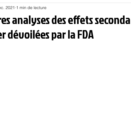
éc. 2021
1 min de lecture
Habitat
Hors piste
Humeur et humour
Jur
es analyses des effets seconda
er dévoilées par la FDA
olitique
Psychologie
Résilience
Santé
Sociologie
Informatique