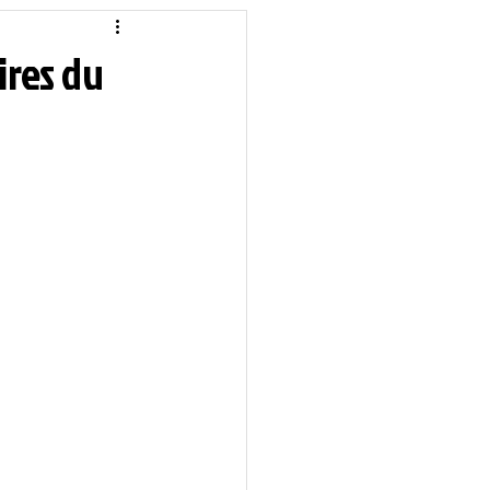
idique
Local
ires du
Sciences