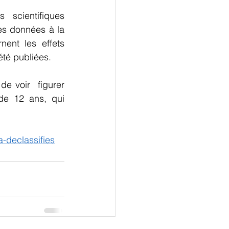
 scientifiques 
s données à la 
nt les effets 
été publiées.
e voir  figurer 
de 12 ans, qui 
a-declassifies