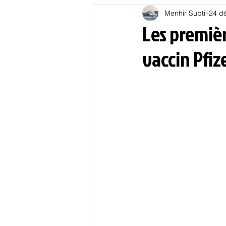
Menhir Subtil
24 d
Education
Energies
Les premièr
vaccin Pfiz
Nature
Oligarchie
P
Spiritualités
Low tech