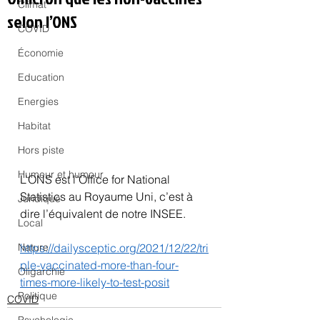
Climat
selon l’ONS
COVID
Économie
Education
Energies
Habitat
Hors piste
Humeur et humour
L’ONS est l’Office for National 
Statistics au Royaume Uni, c’est à 
Juridique
dire l’équivalent de notre INSEE.
Local
Nature
https://dailysceptic.org/2021/12/22/tri
ple-vaccinated-more-than-four-
Oligarchie
times-more-likely-to-test-posit
Politique
COVID