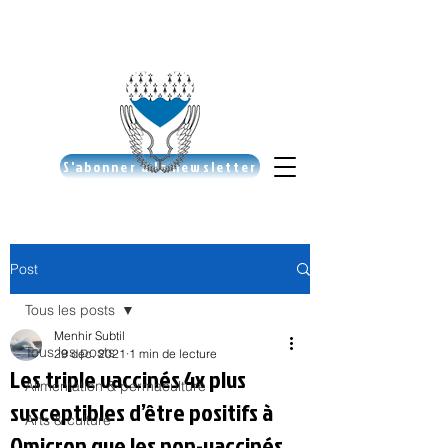
S'abonner à la newsletter
Post
Tous les posts
Menhir Subtil
Tous les posts
29 déc. 2021
1 min de lecture
Les triple vaccinés 4x plus
Alimentation & permaculture
susceptibles d’être positifs à
Arts & culture
Omicron que les non-vaccinés