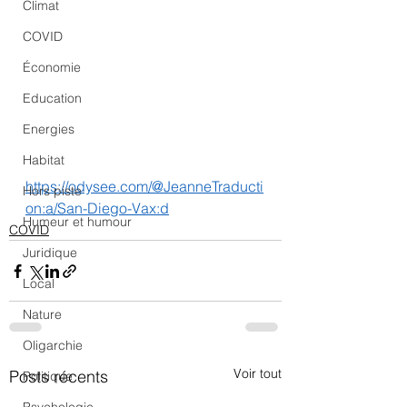
Climat
COVID
Économie
Education
Energies
Habitat
https://odysee.com/@JeanneTraducti
Hors piste
on:a/San-Diego-Vax:d
Humeur et humour
COVID
Juridique
Local
Nature
Oligarchie
Voir tout
Posts récents
Politique