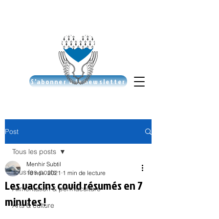
S'abonner à la newsletter
Post
Tous les posts
Menhir Subtil
Tous les posts
18 nov. 2021
1 min de lecture
Les vaccins covid résumés en 7
Alimentation & permaculture
minutes !
Arts & culture