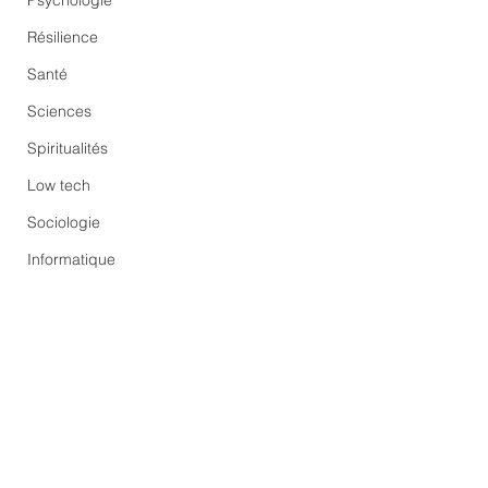
Psychologie
Résilience
Santé
Sciences
Spiritualités
Low tech
Sociologie
Informatique
Commentaires
Le “shedding”:
Les “RKI files” : fuit
Rédigez un commentaire...