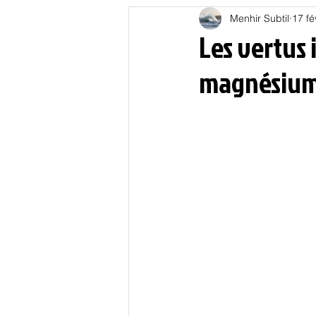
Menhir Subtil
17 fé
Education
Energies
Les vertus
magnésiu
Nature
Oligarchie
P
Spiritualités
Low tech