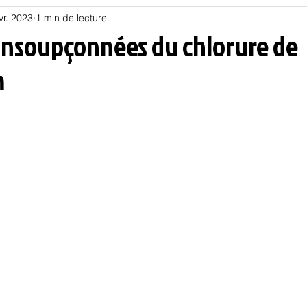
vr. 2023
1 min de lecture
Habitat
Hors piste
Humeur et humour
Jur
 insoupçonnées du chlorure de
m
olitique
Psychologie
Résilience
Santé
Sociologie
Informatique