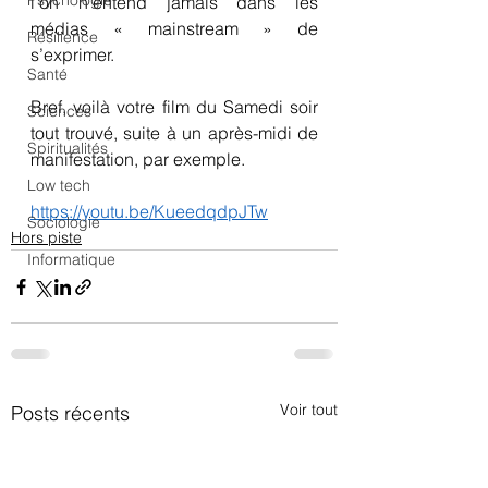
Psychologie
l’on n’entend jamais dans les 
médias « mainstream » de 
Résilience
s’exprimer.
Santé
Bref, voilà votre film du Samedi soir 
Sciences
tout trouvé, suite à un après-midi de 
Spiritualités
manifestation, par exemple.
Low tech
https://youtu.be/KueedqdpJTw
Sociologie
Hors piste
Informatique
Voir tout
Posts récents