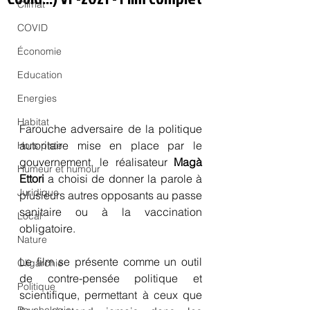
Climat
COVID
Économie
Education
Energies
Habitat
Farouche adversaire de la politique 
autoritaire mise en place par le  
Hors piste
gouvernement, le réalisateur 
Magà 
Humeur et humour
Ettori
 a choisi de donner la parole à 
Juridique
plusieurs autres opposants au passe 
sanitaire ou à la vaccination 
Local
obligatoire.
Nature
Le film se présente comme un outil 
Oligarchie
de contre-pensée politique et 
Politique
scientifique, permettant à ceux que 