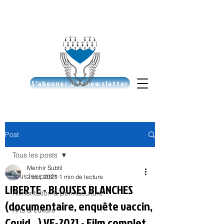
S'abonner à la newsletter
Post
Tous les posts
Menhir Subtil
Tous les posts
2 oct. 2021
1 min de lecture
LIBERTE - BLOUSES BLANCHES
Alimentation & permaculture
(documentaire, enquête vaccin,
Arts & culture
Covid...) VF-2021 - Film complet