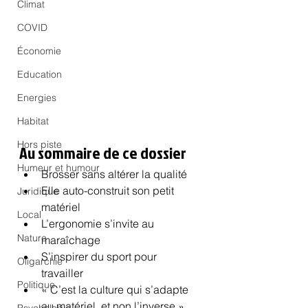
Climat
COVID
Économie
Education
Energies
Habitat
Hors piste
Au sommaire de ce dossier
Humeur et humour
Brosser sans altérer la qualité
Elle auto-construit son petit 
Juridique
matériel
Local
L’ergonomie s’invite au 
Nature
maraîchage
S’inspirer du sport pour 
Oligarchie
travailler
Politique
« C’est la culture qui s’adapte 
au matériel, et non l’inverse »