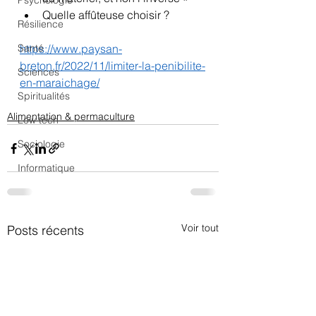
Psychologie
Quelle affûteuse choisir ?
Résilience
Santé
https://www.paysan-
breton.fr/2022/11/limiter-la-penibilite-
Sciences
en-maraichage/
Spiritualités
Alimentation & permaculture
Low tech
Sociologie
Informatique
Voir tout
Posts récents