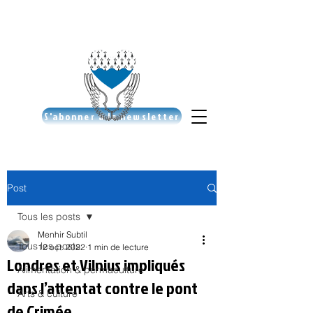
S'abonner à la newsletter
Post
Tous les posts
Menhir Subtil
Tous les posts
12 oct. 2022
1 min de lecture
Londres et Vilnius impliqués
Alimentation & permaculture
dans l’attentat contre le pont
Arts & culture
de Crimée