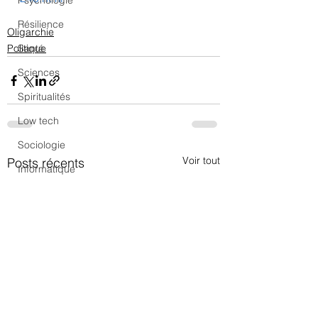
Psychologie
Résilience
Oligarchie
Politique
Santé
Sciences
Spiritualités
Low tech
Sociologie
Voir tout
Posts récents
Informatique