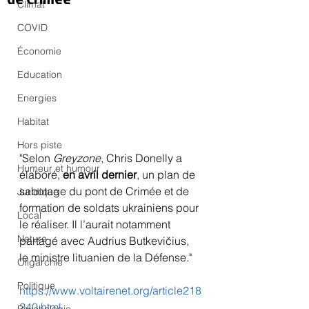
Climat
COVID
Économie
Education
Energies
Habitat
Hors piste
"Selon 
Greyzone
, Chris Donelly a 
Humeur et humour
élaboré, 
en avril dernier
, un plan de 
sabotage du pont de Crimée et de 
Juridique
formation de soldats ukrainiens pour 
Local
le réaliser. Il l’aurait notamment 
Nature
partagé avec Audrius Butkevičius, 
le ministre lituanien de la Défense."
Oligarchie
Politique
https://www.voltairenet.org/article218
240.html