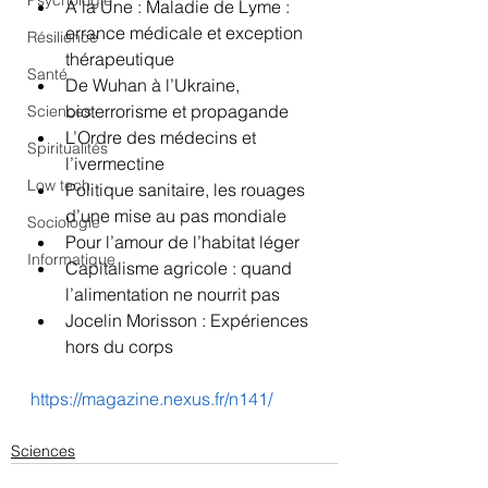
Psychologie
À la Une : Maladie de Lyme : 
errance médicale et exception 
Résilience
thérapeutique
Santé
De Wuhan à l’Ukraine, 
bioterrorisme et propagande
Sciences
L’Ordre des médecins et 
Spiritualités
l’ivermectine
Low tech
Politique sanitaire, les rouages 
d’une mise au pas mondiale 
Sociologie
Pour l’amour de l’habitat léger 
Informatique
Capitalisme agricole : quand 
l’alimentation ne nourrit pas
Jocelin Morisson : Expériences 
hors du corps
https://magazine.nexus.fr/n141/
Sciences