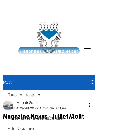
S'abonner à la newsletter
Post
Tous les posts
Menhir Subtil
Tous les posts
14 août 2022
1 min de lecture
Magazine Nexus - Juillet/Août
Alimentation & permaculture
Arts & culture