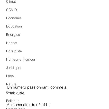
Climat
COVID
Économie
Education
Energies
Habitat
Hors piste
Humeur et humour
Juridique
Local
Nature
Un numéro passionnant, comme à 
Oligarchie
l’habitude!
Politique
Au sommaire du n° 141 : 