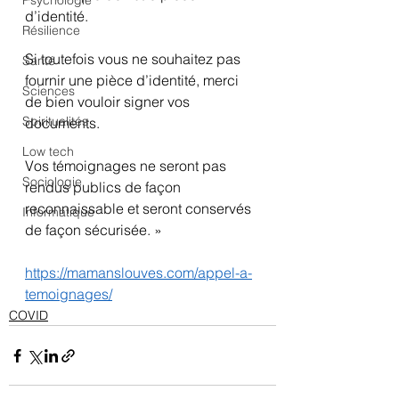
Psychologie
d’identité.
Résilience
Si toutefois vous ne souhaitez pas 
Santé
fournir une pièce d’identité, merci 
Sciences
de bien vouloir signer vos 
Spiritualités
documents.
Low tech
Vos témoignages ne seront pas 
Sociologie
rendus publics de façon 
reconnaissable et seront conservés 
Informatique
de façon sécurisée. »
https://mamanslouves.com/appel-a-
temoignages/
COVID