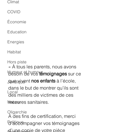
Climat
COVID
Économie
Education
Energies
Habitat
Hors piste
« À tous les parents, nous avons 
Humeur et humour
besoin de vos 
témoignages
 sur ce 
que vivent 
nos enfants
 à l’école, 
Juridique
dans le but de montrer qu’ils sont 
Local
des milliers de victimes de ces 
mesures sanitaires.
Nature
Oligarchie
À des fins de certification, merci 
Politique
d’accompagner vos témoignages 
d’une copie de votre pièce 