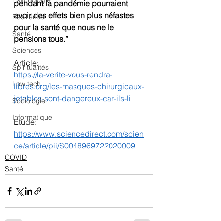
Psychologie
pendant la pandémie pourraient 
avoir des effets bien plus néfastes 
Résilience
pour la santé que nous ne le 
Santé
pensions tous.”
Sciences
Article:
Spiritualités
https://la-verite-vous-rendra-
Low tech
libres.org/les-masques-chirurgicaux-
jetables-sont-dangereux-car-ils-li
Sociologie
Informatique
Etude:
https://www.sciencedirect.com/scien
ce/article/pii/S0048969722020009
COVID
Santé