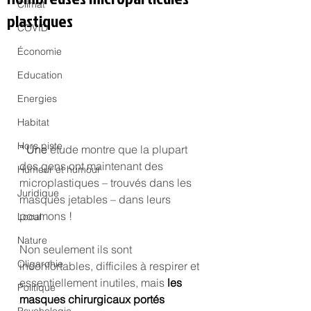
Climat
plastiques
COVID
Économie
Education
Energies
Habitat
Hors piste
“ Une
 étude montre que la plupart 
des gens ont maintenant des 
Humeur et humour
microplastiques – trouvés dans les 
Juridique
masques jetables – dans leurs 
poumons ! 
Local
Nature
Non seulement ils sont 
Oligarchie
inconfortables, difficiles à respirer et 
essentiellement inutiles, mais
 les 
Politique
masques chirurgicaux portés 