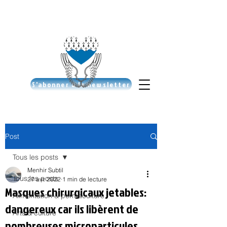
S'abonner à la newsletter
Post
Tous les posts
Menhir Subtil
Tous les posts
27 avr. 2022
1 min de lecture
Masques chirurgicaux jetables:
Alimentation & permaculture
dangereux car ils libèrent de
Arts & culture
nombreuses microparticules