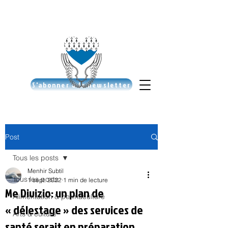
S'abonner à la newsletter
Post
Tous les posts
Menhir Subtil
Tous les posts
1 sept. 2022
1 min de lecture
Me Divizio: un plan de
Alimentation & permaculture
« délestage » des services de
Arts & culture
santé serait en préparation