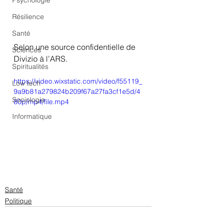
Psychologie
Résilience
Santé
Selon une source confidentielle de 
Sciences
Divizio à l’ARS.
Spiritualités
https://video.wixstatic.com/video/f55119_
Low tech
9a9b81a279824b209f67a27fa3cf1e5d/4
Sociologie
80p/mp4/file.mp4
Informatique
Santé
Politique