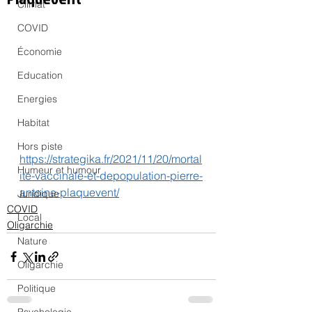
Climat
COVID
Économie
Education
Energies
Habitat
Hors piste
https://strategika.fr/2021/11/20/mortal
Humeur et humour
ite-vaccinale-et-depopulation-pierre-
antoine-plaquevent/
Juridique
COVID
Local
Oligarchie
Nature
Oligarchie
Politique