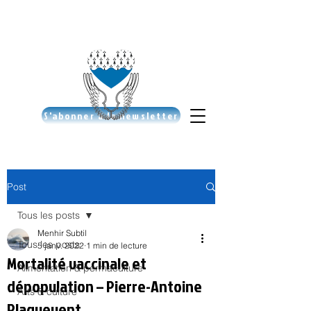
S'abonner à la newsletter
Post
Tous les posts
Menhir Subtil
Tous les posts
5 janv. 2022
1 min de lecture
Mortalité vaccinale et
Alimentation & permaculture
dépopulation – Pierre-Antoine
Arts & culture
Plaquevent