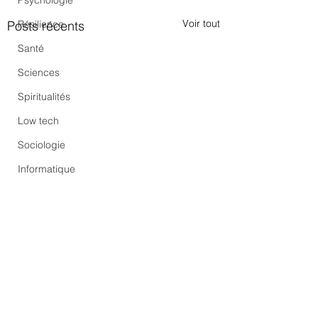
Psychologie
Voir tout
Posts récents
Résilience
Santé
Sciences
Spiritualités
Low tech
Sociologie
Informatique
Commentaires