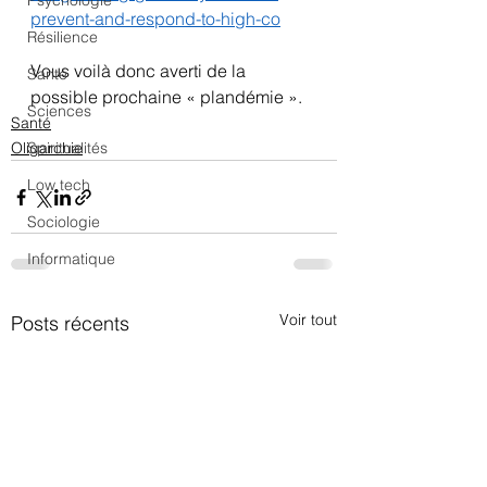
Psychologie
prevent-and-respond-to-high-co
Résilience
Vous voilà donc averti de la 
Santé
possible prochaine « plandémie ».
Sciences
Santé
Spiritualités
Oligarchie
Low tech
Sociologie
Informatique
Voir tout
Posts récents