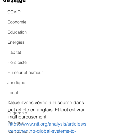
Climat
COVID
Économie
Education
Energies
Habitat
Hors piste
Humeur et humour
Juridique
Local
Nous avons vérifié à la source dans 
Nature
cet article en anglais. Et tout est vrai 
Oligarchie
malheureusement. 
Politique
https://www.nti.org/analysis/articles/s
trengthening-global-systems-to-