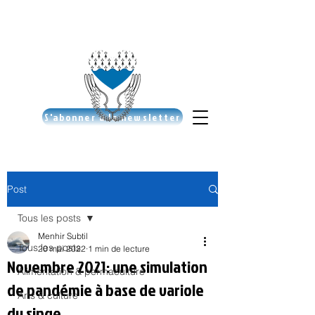
S'abonner à la newsletter
Post
Tous les posts
Menhir Subtil
Tous les posts
20 mai 2022
1 min de lecture
Novembre 2021: une simulation
Alimentation & permaculture
de pandémie à base de variole
Arts & culture
du singe