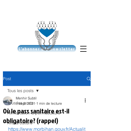
S'abonner à la newsletter
Post
Tous les posts
Menhir Subtil
Tous les posts
8 sept. 2021
1 min de lecture
Où le pass sanitaire est-il
Alimentation & permaculture
obligatoire? (rappel)
Arts & culture
https://www.morbihan.gouv.fr/Actualit