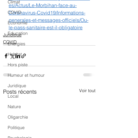
Climat
es/Actus/Le-Morbihan-face-au-
COVID
Coronavirus-Covid19/Informations-
generales-et-messages-officiels/Ou-
Économie
le-pass-sanitaire-est-il-obligatoire
Education
Juridique
COVID
Energies
Habitat
Hors piste
Humeur et humour
Juridique
Voir tout
Posts récents
Local
Nature
Oligarchie
Politique