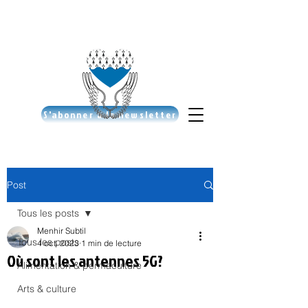
S'abonner à la newsletter
Post
Tous les posts
Menhir Subtil
Tous les posts
4 oct. 2023
1 min de lecture
Où sont les antennes 5G?
Alimentation & permaculture
Arts & culture