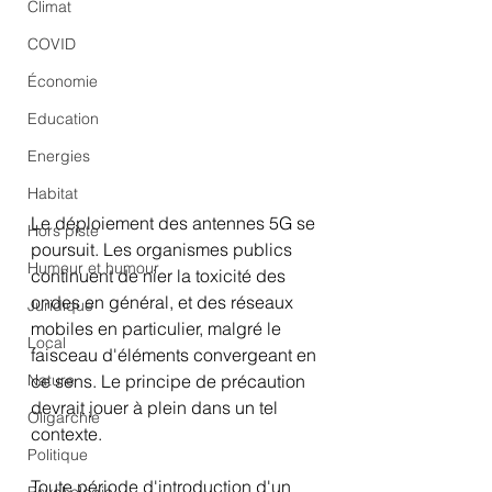
Climat
COVID
Économie
Education
Energies
Habitat
Le déploiement des antennes 5G se 
Hors piste
poursuit. Les organismes publics 
Humeur et humour
continuent de nier la toxicité des 
ondes en général, et des réseaux 
Juridique
mobiles en particulier, malgré le 
Local
faisceau d'éléments convergeant en 
ce sens. Le principe de précaution 
Nature
devrait jouer à plein dans un tel 
Oligarchie
contexte. 
Politique
Toute période d'introduction d'un 