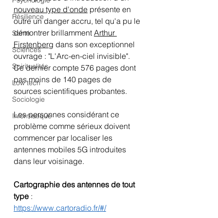
Psychologie
nouveau type d'onde
 présente en 
Résilience
outre un danger accru, tel qu'a pu le 
démontrer brillamment 
Arthur 
Santé
Firstenberg
 dans son exceptionnel 
Sciences
ouvrage : "L'Arc-en-ciel invisible". 
Spiritualités
Ce dernier compte 576 pages dont 
pas moins de 140 pages de 
Low tech
sources scientifiques probantes.
Sociologie
Les personnes considérant ce 
Informatique
problème comme sérieux doivent 
commencer par localiser les 
antennes mobiles 5G introduites 
dans leur voisinage.
Cartographie des antennes de tout 
type
 :
https://www.cartoradio.fr/#/