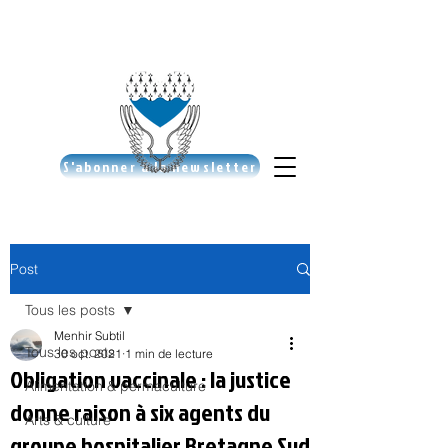
S'abonner à la newsletter
Post
Tous les posts
Menhir Subtil
Tous les posts
30 oct. 2021
1 min de lecture
Obligation vaccinale : la justice
Alimentation & permaculture
donne raison à six agents du
Arts & culture
groupe hospitalier Bretagne Sud