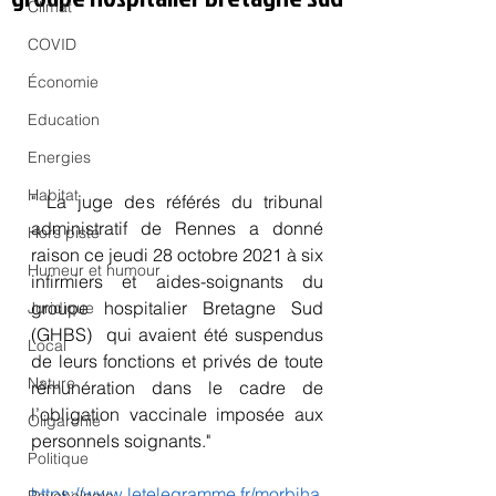
Climat
COVID
Économie
Education
Energies
Habitat
" La juge des référés du tribunal  
administratif de Rennes a donné 
Hors piste
raison ce jeudi 28 octobre 2021 à six  
Humeur et humour
infirmiers et aides-soignants du 
groupe hospitalier Bretagne Sud 
Juridique
(GHBS)  qui avaient été suspendus 
Local
de leurs fonctions et privés de toute  
Nature
rémunération dans le cadre de 
l’obligation vaccinale imposée aux  
Oligarchie
personnels soignants."
Politique
https://www.letelegramme.fr/morbiha