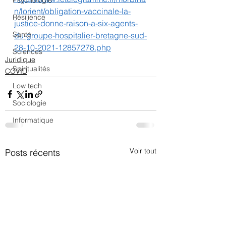
Psychologie
n/lorient/obligation-vaccinale-la-
Résilience
justice-donne-raison-a-six-agents-
Santé
du-groupe-hospitalier-bretagne-sud-
28-10-2021-12857278.php
Sciences
Juridique
Spiritualités
COVID
Low tech
Sociologie
Informatique
Voir tout
Posts récents