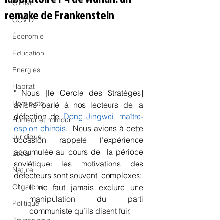
Climat
remake de Frankenstein
COVID
Économie
Education
Energies
Habitat
" Nous [le Cercle des Stratèges] 
Hors piste
avions parlé à nos lecteurs de la 
défection de 
Dong Jingwei, maître-
Humeur et humour
espion chinois
.  Nous avions à cette 
Juridique
occasion rappelé l’expérience 
accumulée au cours de  la période 
Local
soviétique: les motivations des 
Nature
défecteurs sont souvent  complexes:
Il ne faut jamais exclure une 
Oligarchie
manipulation du parti  
Politique
communiste qu’ils disent fuir.