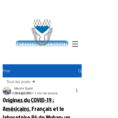
S'abonner à la newsletter
Post
Tous les posts
Menhir Subtil
Tous les posts
28 sept. 2021
1 min de lecture
Origines du COVID-19 :
Alimentation & permaculture
Américains, Français et le
Arts & culture
laboratoire P4 de Wuhan: un