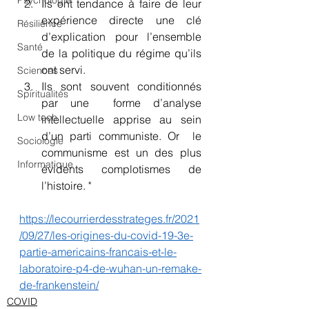
Psychologie
Ils ont tendance à faire de leur  
expérience directe une clé 
Résilience
d’explication pour l’ensemble 
Santé
de la politique du régime qu’ils 
ont servi.
Sciences
Ils sont souvent conditionnés 
Spiritualités
par une  forme d’analyse 
Low tech
intellectuelle apprise au sein 
d’un parti communiste. Or  le 
Sociologie
communisme est un des plus 
Informatique
évidents complotismes de 
l’histoire. "
https://lecourrierdesstrateges.fr/2021
/09/27/les-origines-du-covid-19-3e-
partie-americains-francais-et-le-
laboratoire-p4-de-wuhan-un-remake-
de-frankenstein/
COVID