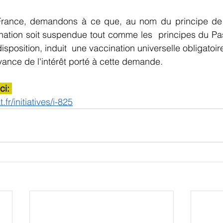
rance, demandons à ce que, au nom du principe de  p
tion soit suspendue tout comme les  principes du Pass 
sposition, induit  une vaccination universelle obligatoir
ance de l'intérêt porté à cette demande.
ci: 
.fr/initiatives/i-825