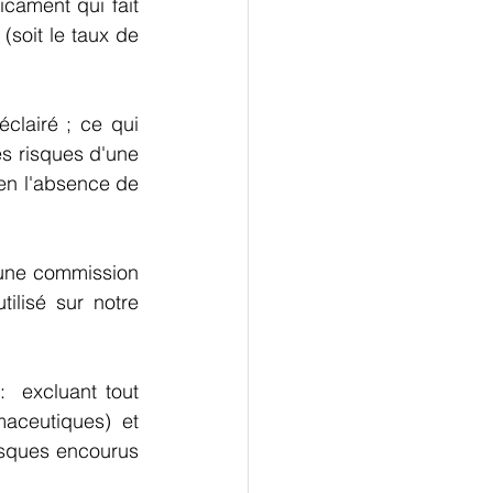
cament qui fait 
oit le taux de 
lairé ; ce qui 
s risques d'une 
en l'absence de  
une commission 
ilisé sur notre 
 excluant tout 
aceutiques) et 
isques encourus 