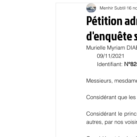
Menhir Subtil
16 no
Education
Energies
Pétition a
d'enquête s
Nature
Oligarchie
P
Murielle Myriam DIAB
       09/11/2021     
Spiritualités
Low tech
       Identifiant: 
N°82
Messieurs, mesdame
Considérant que les 
Considérant le prin
autres, par nos vois