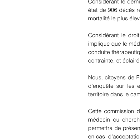
Considérant le dern
état de 906 décès r
mortalité le plus éle
Considérant le droi
implique que le méde
conduite thérapeutiqu
contrainte, et éclair
Nous, citoyens de F
d'enquête sur les ef
territoire dans le c
Cette commission d'
médecin ou chercheu
permettra de présent
en cas  d'acceptatio