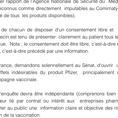
ier rapport de l'Agence Nationale de Sécurité du  Médi
econnus comme directement  imputables au Comirnaty (s
vé de tous  les produits disponibles),
t de chacun de disposer d'un consentement libre et  éc
cin est tenu de présenter  clairement au patient tous le
e.  Nota : le consentement doit être libre, c’est-à-dire 
é, c’est-à-dire précédé par une information.
rance, demandons solennellement au Sénat, d'ouvrir  
fets indésirables du produit Pfizer,  principalement ut
ampagne vaccinale.
enquête devra être indépendante (comprenons bien : 
r lié par contrat ou intérêt aux  entreprises pharm
er au public une  information claire et objective des r
n de la vaccination.