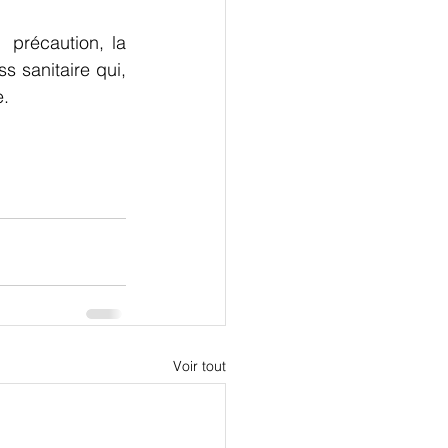
récaution, la  
sanitaire qui, 
e.
Voir tout