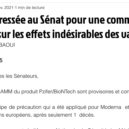
v. 2021
1 min de lecture
Habitat
Hors piste
Humeur et humour
Jur
dressée au Sénat pour une com
ur les effets indésirables des v
olitique
Psychologie
Résilience
Santé
AOUI       
Sociologie
Informatique
5
s les Sénateurs,
AMM du produit Pzifer/BioNTech sont provisoires et cond
cipe de précaution qui a été appliqué pour Moderna  et
ins européens, après seulement 1  décès.