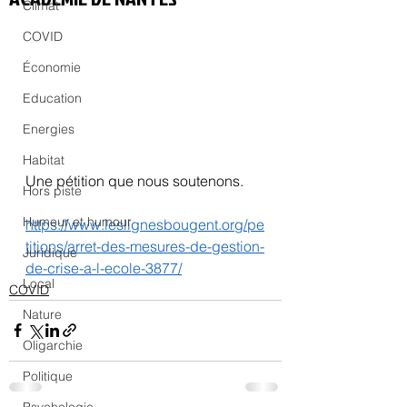
Climat
COVID
Économie
Education
Energies
Habitat
Une pétition que nous soutenons.
Hors piste
Humeur et humour
https://www.leslignesbougent.org/pe
titions/arret-des-mesures-de-gestion-
Juridique
de-crise-a-l-ecole-3877/
Local
COVID
Nature
Oligarchie
Politique