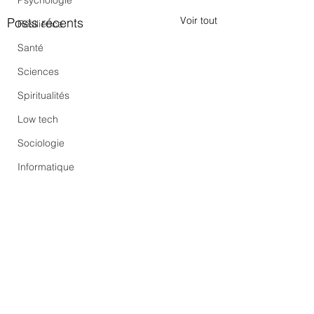
Psychologie
Voir tout
Posts récents
Résilience
Santé
Sciences
Spiritualités
Low tech
Sociologie
Informatique
Commentaires