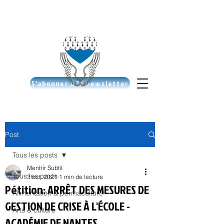
S'abonner à la newsletter
Post
Tous les posts
Menhir Subtil
Tous les posts
3 oct. 2021
1 min de lecture
Pétition: ARRÊT DES MESURES DE
Alimentation & permaculture
GESTION DE CRISE À L'ÉCOLE -
Arts & culture
ACADÉMIE DE NANTES