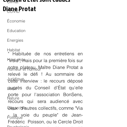
Climat
Diane Protat
COVID
Économie
Education
Energies
Habitat
" Habituée de nos entretiens en 
Hors piste
"visio", mais pour la première fois sur  
notre plateau, Maître Diane Protat a 
Humeur et humour
relevé le défi ! Au sommaire de  
Juridique
cette interview : le recours déposé 
auprès du Conseil d’État qu'elle  
Local
porte pour l'association BonSens, 
Nature
recours qui sera audiencé avec 
ceux  d’autres collectifs, comme "Via 
Oligarchie
- la voie du peuple" de Jean-
Politique
Frédéric  Poisson, ou le Cercle Droit 