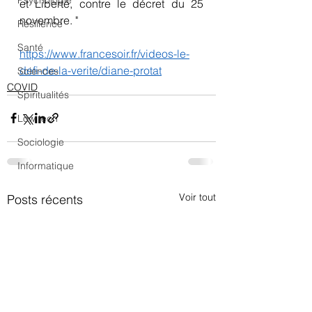
Psychologie
et Liberté, contre le décret du 25 
novembre. "
Résilience
Santé
https://www.francesoir.fr/videos-le-
defi-de-la-verite/diane-protat
Sciences
COVID
Spiritualités
Low tech
Sociologie
Informatique
Voir tout
Posts récents