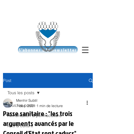
S'abonner à la newsletter
Post
Tous les posts
Menhir Subtil
Tous les posts
7 déc. 2021
1 min de lecture
Passe sanitaire : "les trois
Alimentation & permaculture
arguments avancés par le
Arts & culture
Conseil d'Etat sont caducs"