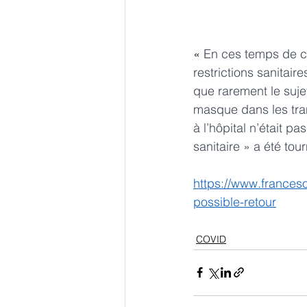
« 
En ces temps de ca
restrictions sanitai
que rarement le suje
masque dans les tra
à l’hôpital n’était p
sanitaire » a été tou
https://www.frances
possible-retour
COVID