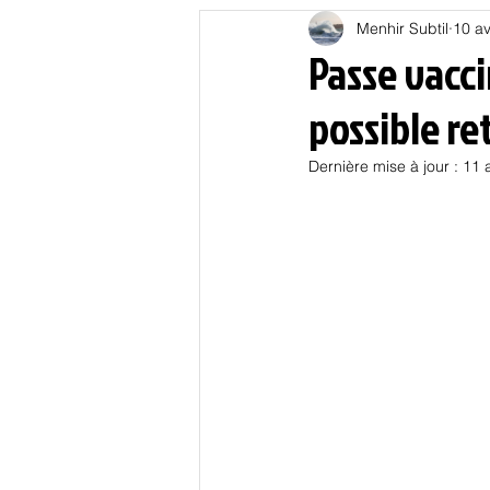
Menhir Subtil
10 av
Education
Energies
Passe vacc
possible re
Nature
Oligarchie
P
Dernière mise à jour :
11 
Spiritualités
Low tech