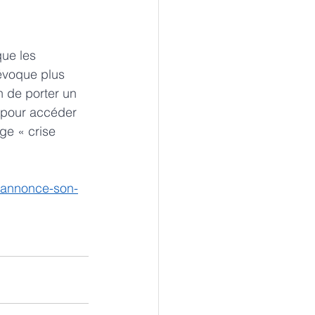
ue les 
’évoque plus 
n de porter un 
 pour accéder 
ge « crise 
n-annonce-son-