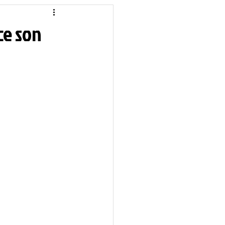
idique
Local
ce son
Sciences