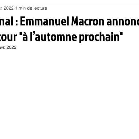
r. 2022
1 min de lecture
Habitat
Hors piste
Humeur et humour
Jur
inal : Emmanuel Macron annon
tour "à l’automne prochain"
olitique
Psychologie
Résilience
Santé
avr. 2022
Sociologie
Informatique