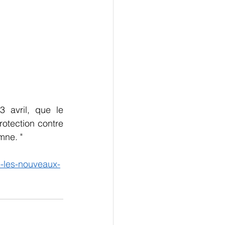
 avril, que le 
otection contre 
mne. "
e-les-nouveaux-