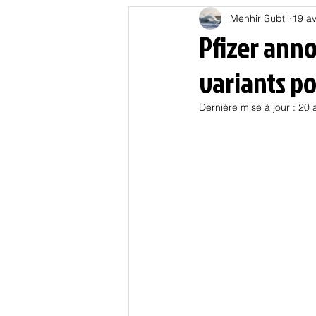
Menhir Subtil
19 av
Education
Energies
Pfizer ann
variants p
Nature
Oligarchie
P
Dernière mise à jour :
20 
Spiritualités
Low tech