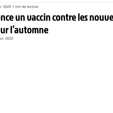
r. 2022
1 min de lecture
Habitat
Hors piste
Humeur et humour
Jur
once un vaccin contre les nouv
our l’automne
olitique
Psychologie
Résilience
Santé
avr. 2022
Sociologie
Informatique