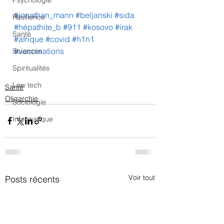
Psychologie
#jonathan_mann
#beljanski
#sida
Résilience
#hépathite_b
#911
#kosovo
#irak
Santé
#afrique
#covid
#h1n1
#vaccinations
Sciences
Spiritualités
Low tech
Santé
Oligarchie
Sociologie
Informatique
Voir tout
Posts récents