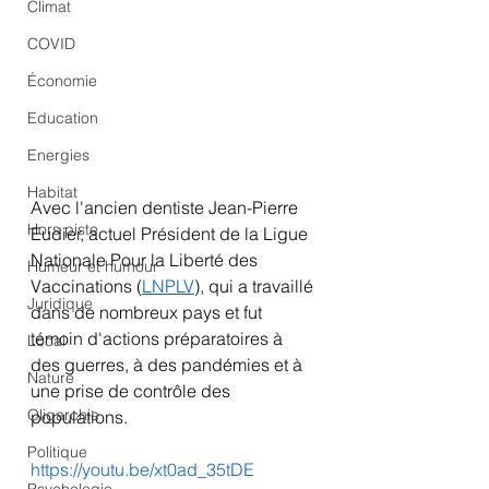
Climat
COVID
Économie
Education
Energies
Habitat
Avec l'ancien dentiste Jean-Pierre 
Hors piste
Eudier, actuel Président de la Ligue 
Nationale Pour la Liberté des 
Humeur et humour
Vaccinations (
LNPLV
), qui a travaillé 
Juridique
dans de nombreux pays et fut 
témoin d'actions préparatoires à 
Local
des guerres, à des pandémies et à 
Nature
une prise de contrôle des 
Oligarchie
populations.
Politique
https://youtu.be/xt0ad_35tDE