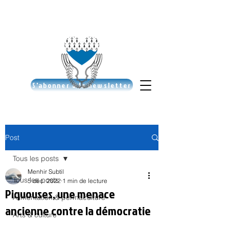
S'abonner à la newsletter
Post
Tous les posts
Menhir Subtil
Tous les posts
5 déc. 2022
1 min de lecture
Piquouses, une menace
Alimentation & permaculture
ancienne contre la démocratie
Arts & culture