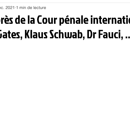
éc. 2021
1 min de lecture
Habitat
Hors piste
Humeur et humour
Jur
rès de la Cour pénale internat
Gates, Klaus Schwab, Dr Fauci, ..
olitique
Psychologie
Résilience
Santé
Sociologie
Informatique