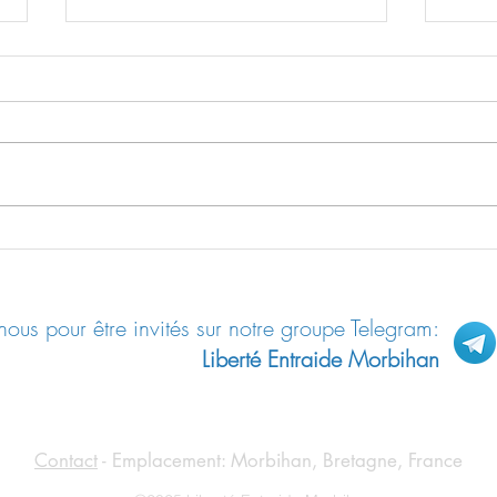
L’Union Européenne du traité de
Les E
Lisbonne est bâtie sur un faux
COVID
ous pour être invités sur notre groupe Telegram:
Liberté Entraide Morbihan
Contact
- Emplacement: Morbihan, Bretagne, France