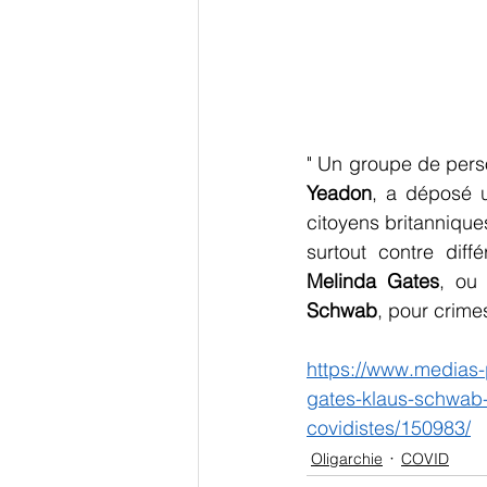
" Un groupe de perso
Yeadon
, a déposé u
citoyens britannique
surtout contre diff
Melinda Gates
, ou
Schwab
, pour crimes
https://www.medias-p
gates-klaus-schwab-l
covidistes/150983/
Oligarchie
COVID