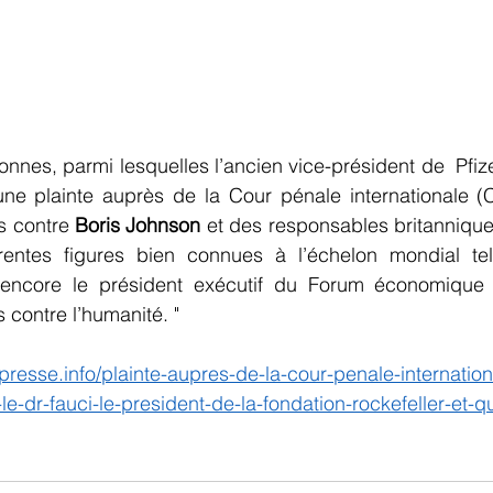
nnes, parmi lesquelles l’ancien vice-président de  Pfizer
ne plainte auprès de la Cour pénale internationale (
s contre 
Boris Johnson
 et des responsables britanniques
érentes figures bien connues à l’échelon mondial te
 encore le président exécutif du Forum économique 
 contre l’humanité. "
resse.info/plainte-aupres-de-la-cour-penale-internationa
e-dr-fauci-le-president-de-la-fondation-rockefeller-et-q