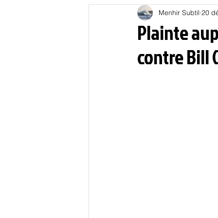
Menhir Subtil
20 d
Education
Energies
Plainte aup
contre Bill 
Nature
Oligarchie
P
Spiritualités
Low tech