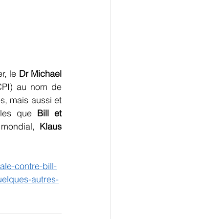
, le 
Dr Michael 
CPI) au nom de 
, mais aussi et 
lles que 
Bill et  
mondial, 
Klaus 
le-contre-bill-
uelques-autres-