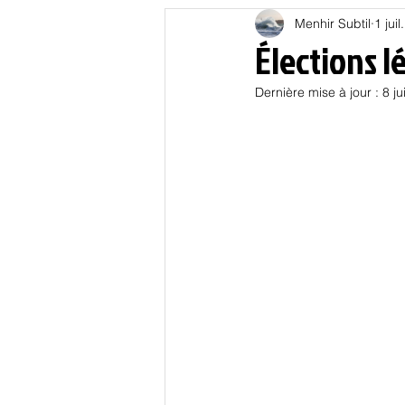
Menhir Subtil
1 jui
Education
Energies
Élections lé
Dernière mise à jour :
8 ju
Nature
Oligarchie
P
Spiritualités
Low tech