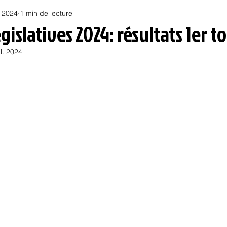
l. 2024
1 min de lecture
Habitat
Hors piste
Humeur et humour
Jur
gislatives 2024: résultats 1er t
il. 2024
olitique
Psychologie
Résilience
Santé
Sociologie
Informatique