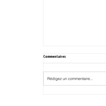
Commentaires
Rédigez un commentaire...
L’Union Européenne du traité de
Lisbonne est bâtie sur un faux