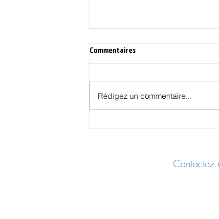
Commentaires
Rédigez un commentaire...
L’Union Européenne du traité de
Lisbonne est bâtie sur un faux
Contactez n