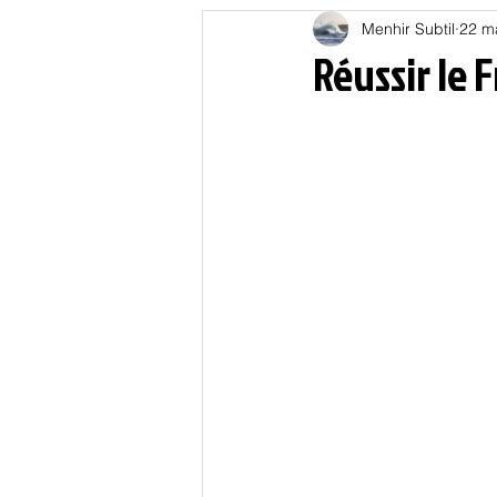
Menhir Subtil
22 m
Education
Energies
Réussir le 
Nature
Oligarchie
P
Spiritualités
Low tech