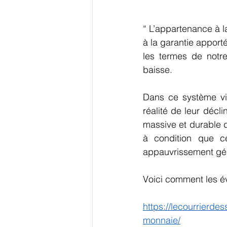
“ L’appartenance à l
à la garantie apport
les termes de notr
baisse.
Dans ce système vic
réalité de leur décl
massive et durable da
à condition que c
appauvrissement gén
Voici comment les év
https://lecourrierde
monnaie/