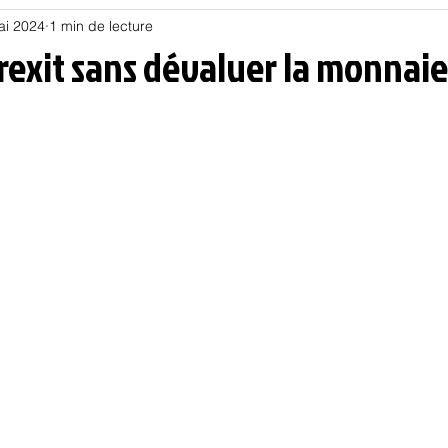
ai 2024
1 min de lecture
Habitat
Hors piste
Humeur et humour
Jur
Frexit sans dévaluer la monnaie
olitique
Psychologie
Résilience
Santé
Sociologie
Informatique