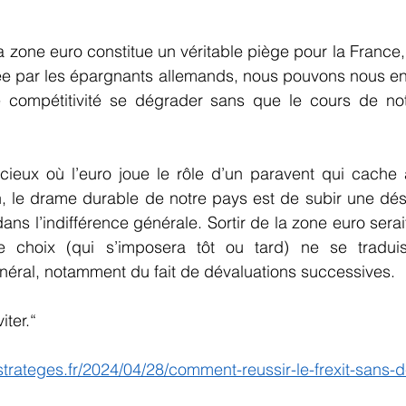
a zone euro constitue un véritable piège pour la France,
ée par les épargnants allemands, nous pouvons nous ende
e compétitivité se dégrader sans que le cours de no
ieux où l’euro joue le rôle d’un paravent qui cache a
in, le drame durable de notre pays est de subir une désin
ns l’indifférence générale. Sortir de la zone euro serait
e choix (qui s’imposera tôt ou tard) ne se tradui
éral, notamment du fait de dévaluations successives.
iter.“
sstrateges.fr/2024/04/28/comment-reussir-le-frexit-sans-d