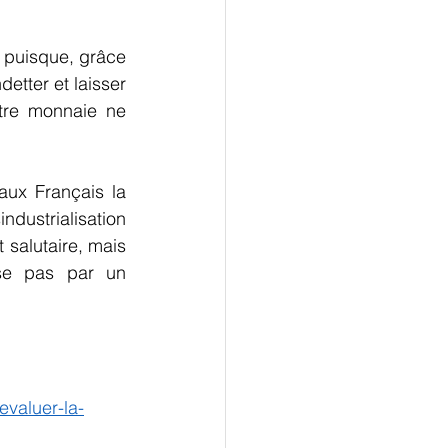
 puisque, grâce 
tter et laisser 
tre monnaie ne 
ux Français la 
dustrialisation 
 salutaire, mais 
se pas par un 
evaluer-la-