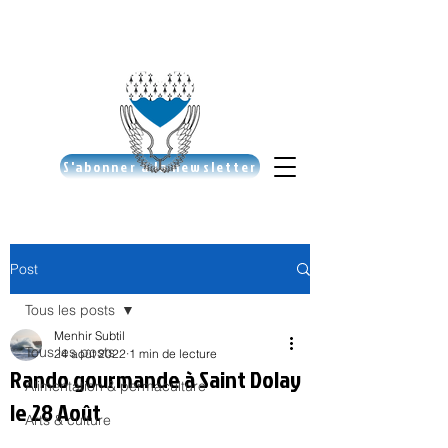
S'abonner à la newsletter
Post
Tous les posts
Menhir Subtil
Tous les posts
24 août 2022
1 min de lecture
Rando gourmande à Saint Dolay
Alimentation & permaculture
le 28 Août
Arts & culture