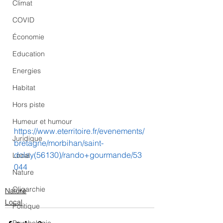
Climat
COVID
Économie
Education
Energies
Habitat
Hors piste
Humeur et humour
https://www.eterritoire.fr/evenements/
Juridique
bretagne/morbihan/saint-
dolay(56130)/rando+gourmande/53
Local
044
Nature
Oligarchie
Nature
Local
Politique