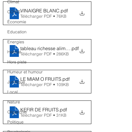
Climat
VINAIGRE BLANC
.pdf
COVID
Télécharger PDF • 76KB
Économie
Education
Energies
tableau richesse aliments en calcium
.pdf
Habitat
Télécharger PDF • 286KB
Hors piste
Humeur et humour
LE MIAM O FRUITS
.pdf
Juridique
Télécharger PDF • 109KB
Local
Nature
KEFIR DE FRUITS
.pdf
Oligarchie
Télécharger PDF • 31KB
Politique