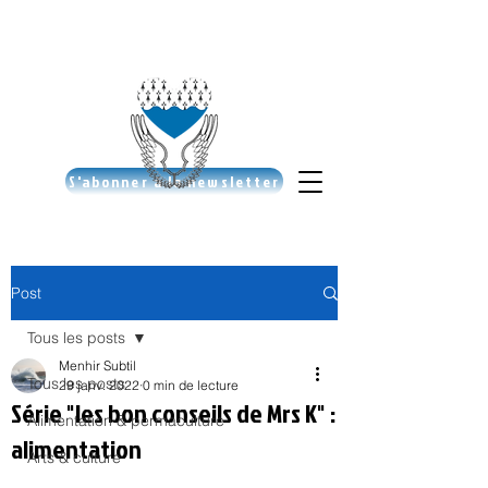
S'abonner à la newsletter
Post
Tous les posts
Menhir Subtil
Tous les posts
29 janv. 2022
0 min de lecture
Série "les bon conseils de Mrs K" :
Alimentation & permaculture
alimentation
Arts & culture