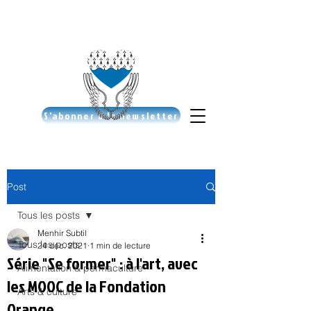
S'abonner à la newsletter
Post
Tous les posts
Menhir Subtil
Tous les posts
24 déc. 2021
1 min de lecture
Série "Se former" : à l'art, avec
Alimentation & permaculture
les MOOC de la Fondation
Arts & culture
Orange