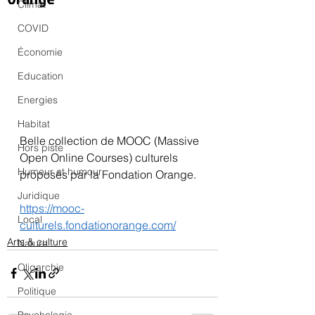
Climat
COVID
Économie
Education
Energies
Habitat
Belle collection de MOOC (Massive 
Hors piste
Open Online Courses) culturels 
Humeur et humour
proposés par la Fondation Orange.
Juridique
https://mooc-
Local
culturels.fondationorange.com/
Arts & culture
Nature
Oligarchie
Politique