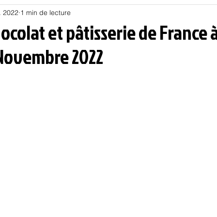
. 2022
1 min de lecture
Habitat
Hors piste
Humeur et humour
Jur
ocolat et pâtisserie de France 
3 Novembre 2022
olitique
Psychologie
Résilience
Santé
Sociologie
Informatique