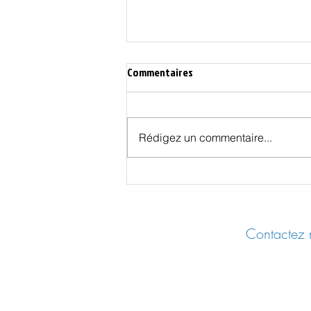
Commentaires
Rédigez un commentaire...
Dieu, la Bretagne et la fin des
temps - partie 2
Contactez n