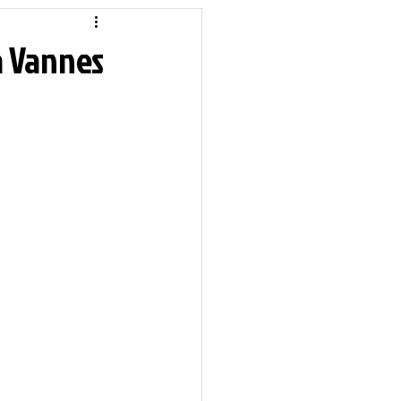
idique
Local
à Vannes
Sciences