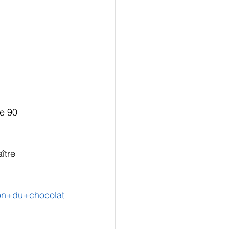
e 90 
ître 
lon+du+chocolat