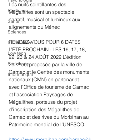
Psychologie
Les nuits scintillantes des 
Résilience
Mégalithes sont un spectacle 
narratif, musical et lumineux aux 
Santé
alignements du Ménec 
Sciences
RENDEZ-VOUS POUR 6 DATES 
Spiritualités
L’ÉTÉ PROCHAIN : LES 16, 17, 18, 
Low tech
22, 23 & 24 AOÛT 2022 L’édition 
Sociologie
2022 est proposée par la ville de 
Carnac et le Centre des monuments 
Informatique
nationaux (CMN) en partenariat 
avec l’Office de tourisme de Carnac 
et l’association Paysages de 
Mégalithes, porteuse du projet 
d’inscription des Mégalithes de 
Carnac et des rives du Morbihan au 
Patrimoine mondial de l’UNESCO.
https://www.morbihan.com/carnac/sk