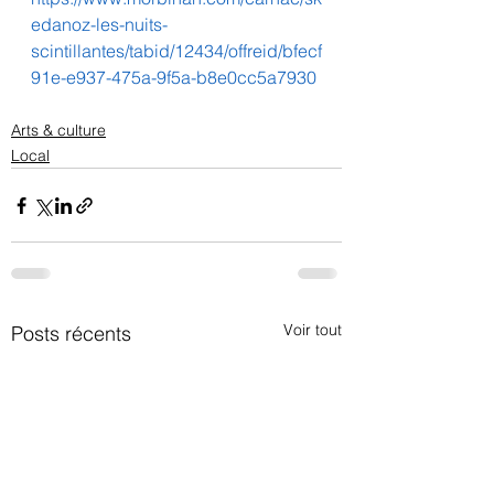
edanoz-les-nuits-
scintillantes/tabid/12434/offreid/bfecf
91e-e937-475a-9f5a-b8e0cc5a7930
Arts & culture
Local
Voir tout
Posts récents