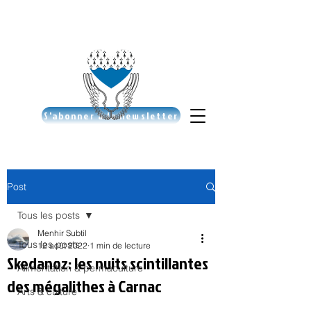
S'abonner à la newsletter
Post
Tous les posts
Menhir Subtil
Tous les posts
12 août 2022
1 min de lecture
Skedanoz: les nuits scintillantes
Alimentation & permaculture
des mégalithes à Carnac
Arts & culture