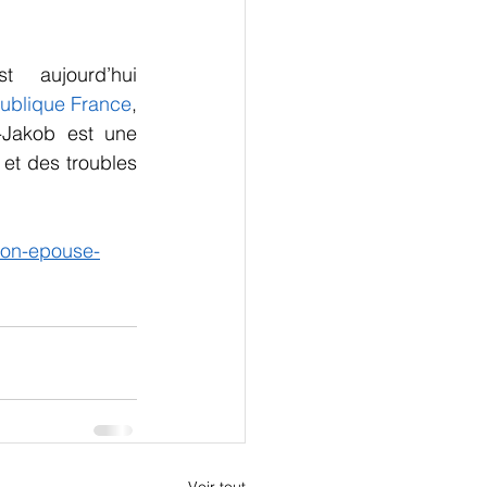
  aujourd’hui 
ublique France
,  
-Jakob est une 
t des troubles 
-son-epouse-
Voir tout