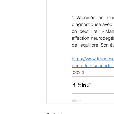
" Vaccinée en mai 
diagnostiquée avec l
on peut lire : « Ma
affection neurodégé
de l’équilibre. Son é
https://www.frances
des-effets-secondai
COVID