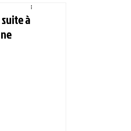
idique
Local
 suite à
gne
Sciences