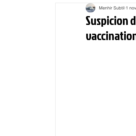
Menhir Subtil
1 nov
Education
Energies
Suspicion d
vaccination
Nature
Oligarchie
P
Spiritualités
Low tech