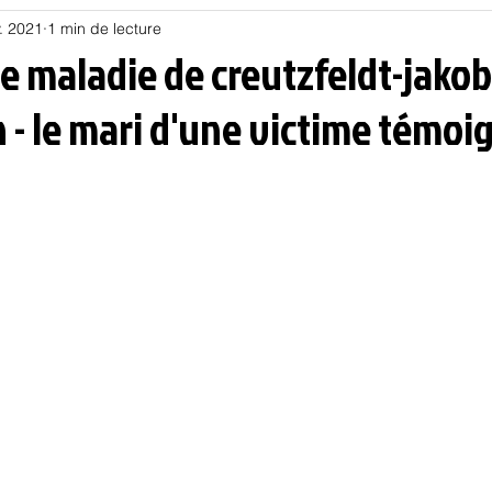
. 2021
1 min de lecture
Habitat
Hors piste
Humeur et humour
Jur
e maladie de creutzfeldt-jakob
 - le mari d'une victime témoi
olitique
Psychologie
Résilience
Santé
Sociologie
Informatique