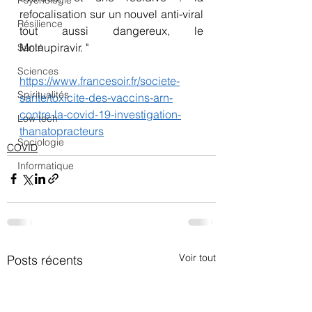
Psychologie
refocalisation sur un nouvel anti-viral 
Résilience
tout aussi dangereux, le 
Molnupiravir. "
Santé
Sciences
https://www.francesoir.fr/societe-
Spiritualités
sante/toxicite-des-vaccins-arn-
contre-la-covid-19-investigation-
Low tech
thanatopracteurs
Sociologie
COVID
Informatique
Voir tout
Posts récents