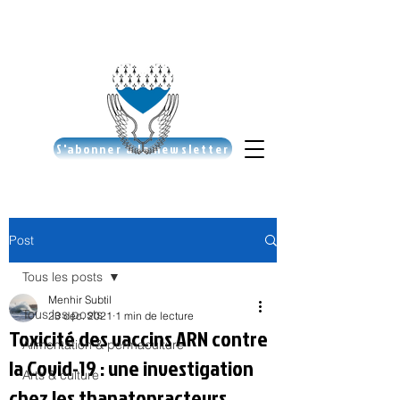
S'abonner à la newsletter
Post
Tous les posts
Menhir Subtil
Tous les posts
23 déc. 2021
1 min de lecture
Toxicité des vaccins ARN contre
Alimentation & permaculture
la Covid-19 : une investigation
Arts & culture
chez les thanatopracteurs