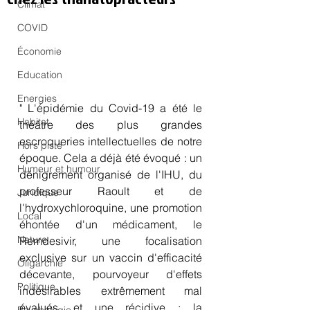
Climat
COVID
Économie
Education
Energies
" L'épidémie du Covid-19 a été le 
Habitat
théâtre des plus grandes 
escroqueries intellectuelles de notre 
Hors piste
époque. Cela a déjà été évoqué : un 
Humeur et humour
dénigrement organisé de l'IHU, du 
professeur Raoult et de 
Juridique
l'hydroxychloroquine, une promotion 
Local
éhontée d'un médicament, le 
Nature
Remdesivir, une focalisation 
exclusive sur un vaccin d'efficacité 
Oligarchie
décevante, pourvoyeur d'effets  
Politique
indésirables extrêmement mal 
évalués, et une récidive : la 